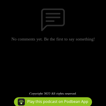
No comments yet. Be the first to say something!
Copyright 2022 All rights reserved.
Podcast Powered By
Podbean
Play this podcast on Podbean App